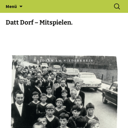
Zum
Suchen
Gewerbeverein Haldern e.V.
Menü
Inhalt
nach:
springen
Datt Dorf – Mitspielen.