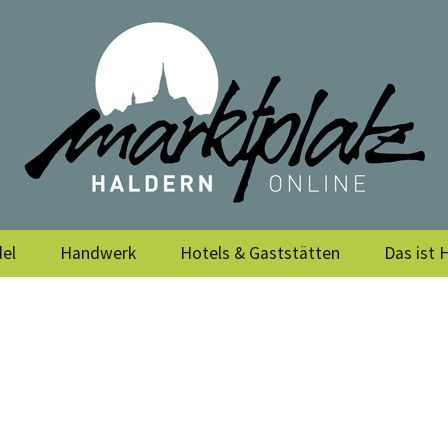
rein Haldern e.
el
Handwerk
Hotels & Gaststätten
Das ist 
Vereine
Archiv