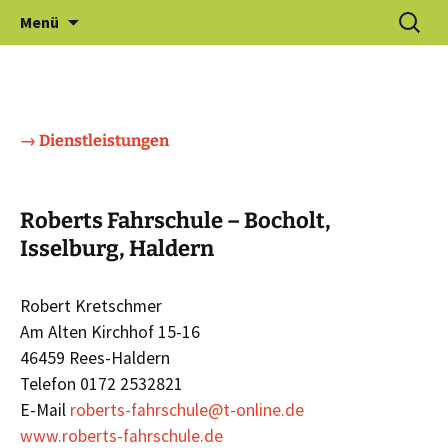
Zum
Suchen
Gewerbeverein Haldern e.V.
Menü
Inhalt
nach:
springen
→ Dienstleistungen
Roberts Fahrschule – Bocholt,
Isselburg, Haldern
Robert Kretschmer
Am Alten Kirchhof 15-16
46459 Rees-Haldern
Telefon 0172 2532821
E-Mail
roberts-fahrschule@t-online.de
www.roberts-fahrschule.de