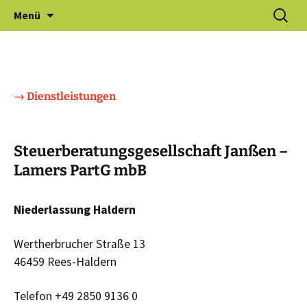
Zum
Suchen
Gewerbeverein Haldern e.V.
Menü
Inhalt
nach:
springen
→ Dienstleistungen
Steuerberatungs­gesellschaft Janßen –
Lamers PartG mbB
Niederlassung Haldern
Wertherbrucher Straße 13
46459 Rees-Haldern
Telefon +49 2850 9136 0