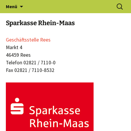
Zum
Suchen
Gewerbeverein Haldern e.V.
Menü
Inhalt
nach:
springen
Sparkasse Rhein-Maas
Geschäftsstelle Rees
Markt 4
46459 Rees
Telefon 02821 / 7110-0
Fax 02821 / 7110-8532