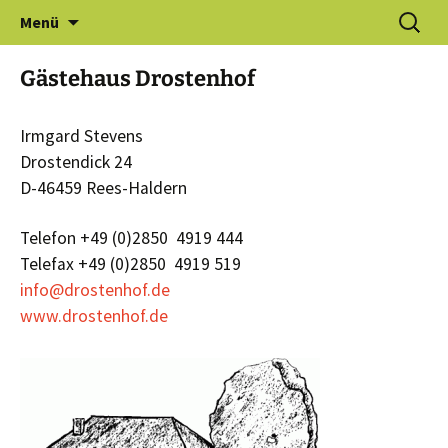
Zum
Suchen
Gewerbeverein Haldern e.V.
Menü
Inhalt
nach:
springen
Gästehaus Drostenhof
Irmgard Stevens
Drostendick 24
D-46459 Rees-Haldern
Telefon +49 (0)2850 4919 444
Telefax +49 (0)2850 4919 519
info@drostenhof.de
www.drostenhof.de