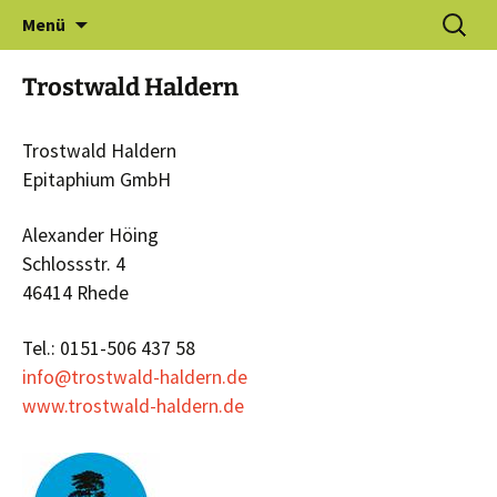
Zum
Suchen
Gewerbeverein Haldern e.V.
Menü
Inhalt
nach:
springen
Trostwald Haldern
Trostwald Haldern
Epitaphium GmbH
Alexander Höing
Schlossstr. 4
46414 Rhede
Tel.: 0151-506 437 58
info@trostwald-haldern.de
www.trostwald-haldern.de