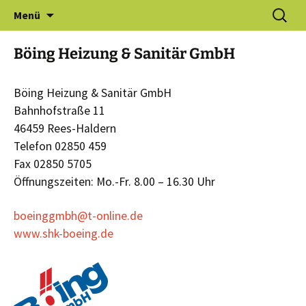
Zum
Suchen
Gewerbeverein Haldern e.V.
Menü
Inhalt
nach:
springen
Böing Heizung & Sanitär GmbH
Böing Heizung & Sanitär GmbH
Bahnhofstraße 11
46459 Rees-Haldern
Telefon 02850 459
Fax 02850 5705
Öffnungszeiten: Mo.-Fr. 8.00 – 16.30 Uhr
boeinggmbh@t-online.de
www.shk-boeing.de