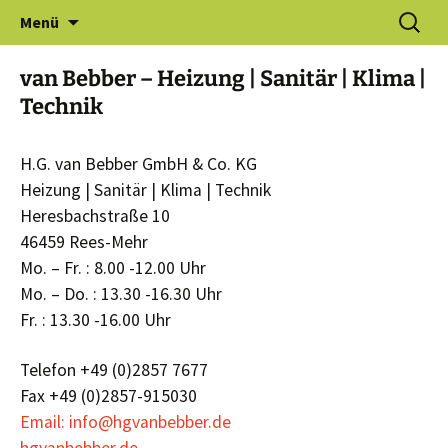
Zum
Suchen
Gewerbeverein Haldern e.V.
Menü
Inhalt
nach:
springen
van Bebber – Heizung | Sanitär | Klima |
Technik
H.G. van Bebber GmbH & Co. KG
Heizung | Sanitär | Klima | Technik
Heresbachstraße 10
46459 Rees-Mehr
Mo. – Fr. : 8.00 -12.00 Uhr
Mo. – Do. : 13.30 -16.30 Uhr
Fr. : 13.30 -16.00 Uhr
Telefon +49 (0)2857 7677
Fax +49 (0)2857-915030
Email: info@hgvanbebber.de