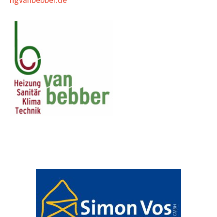
hgvanbebber.de
Beitragsnavigation