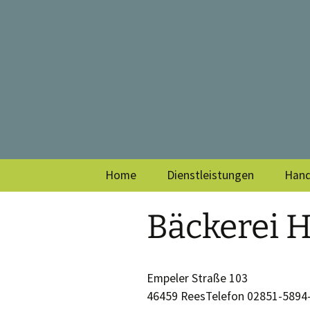
Zum
Inhalt
Gewerbeve
springen
Home
Dienstleistungen
Hand
Bäckerei H
Empeler Straße 103
46459 ReesTelefon 02851-5894