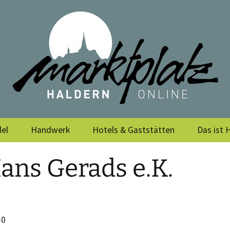
rein Haldern e.
el
Handwerk
Hotels & Gaststätten
Das ist 
Vereine
ans Gerads e.K.
Archiv
-0