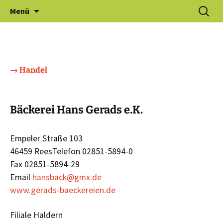
Zum
Suchen
Gewerbeverein Haldern e.V.
Menü
Inhalt
nach:
springen
→ Handel
Bäckerei Hans Gerads e.K.
Empeler Straße 103
46459 ReesTelefon 02851-5894-0
Fax 02851-5894-29
Email
hansback@gmx.de
www.gerads-baeckereien.de
Filiale Haldern