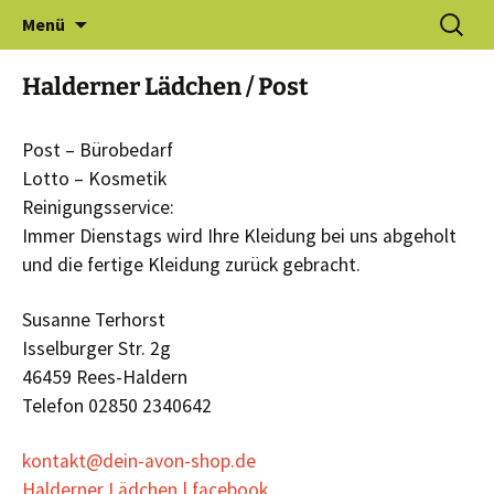
Zum
Suchen
Gewerbeverein Haldern e.V.
Menü
Inhalt
nach:
springen
Halderner Lädchen / Post
Post – Bürobedarf
Lotto – Kosmetik
Reinigungsservice:
Immer Dienstags wird Ihre Kleidung bei uns abgeholt
und die fertige Kleidung zurück gebracht.
Susanne Terhorst
Isselburger Str. 2g
46459 Rees-Haldern
Telefon 02850 2340642
kontakt@dein-avon-shop.de
Halderner Lädchen | facebook