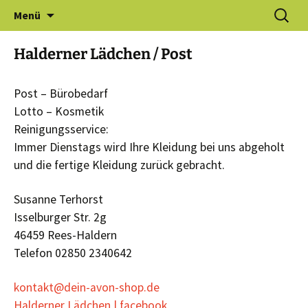
Zum
Suchen
Gewerbeverein Haldern e.V.
Menü
Inhalt
nach:
springen
Halderner Lädchen / Post
Post – Bürobedarf
Lotto – Kosmetik
Reinigungsservice:
Immer Dienstags wird Ihre Kleidung bei uns abgeholt
und die fertige Kleidung zurück gebracht.
Susanne Terhorst
Isselburger Str. 2g
46459 Rees-Haldern
Telefon 02850 2340642
kontakt@dein-avon-shop.de
Halderner Lädchen | facebook