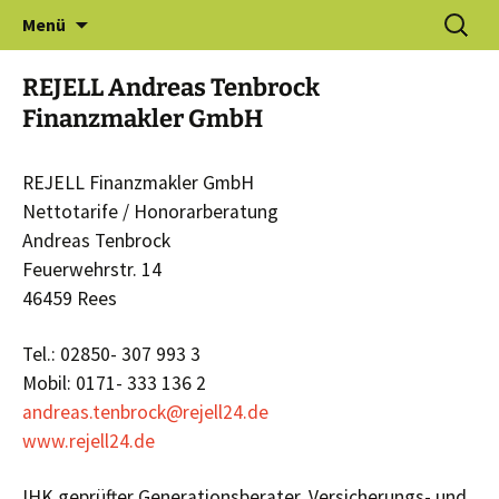
Zum
Suchen
Gewerbeverein Haldern e.V.
Menü
Inhalt
nach:
springen
REJELL Andreas Tenbrock
Finanzmakler GmbH
REJELL Finanzmakler GmbH
Nettotarife / Honorarberatung
Andreas Tenbrock
Feuerwehrstr. 14
46459 Rees
Tel.: 02850- 307 993 3
Mobil: 0171- 333 136 2
andreas.tenbrock@rejell24.de
www.rejell24.de
IHK geprüfter Generationsberater, Versicherungs- und