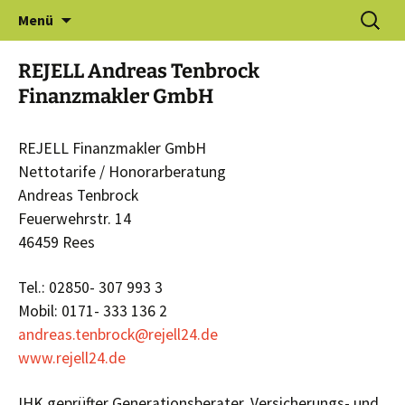
Zum
Suchen
Gewerbeverein Haldern e.V.
Menü
Inhalt
nach:
springen
REJELL Andreas Tenbrock
Finanzmakler GmbH
REJELL Finanzmakler GmbH
Nettotarife / Honorarberatung
Andreas Tenbrock
Feuerwehrstr. 14
46459 Rees
Tel.: 02850- 307 993 3
Mobil: 0171- 333 136 2
andreas.tenbrock@rejell24.de
www.rejell24.de
IHK geprüfter Generationsberater, Versicherungs- und