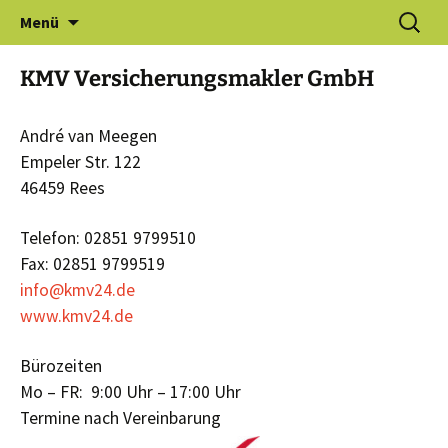
Zum
Suchen
Gewerbeverein Haldern e.V.
Menü
Inhalt
nach:
springen
KMV Ver­sicherungs­makler GmbH
André van Meegen
Empeler Str. 122
46459 Rees
Telefon: 02851 9799510
Fax: 02851 9799519
info@kmv24.de
www.kmv24.de
Bürozeiten
Mo – FR: 9:00 Uhr – 17:00 Uhr
Termine nach Vereinbarung