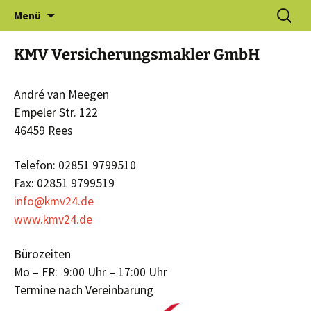
Zum
Suchen
Gewerbeverein Haldern e.V.
Menü
Inhalt
nach:
springen
KMV Ver­sicherungs­makler GmbH
André van Meegen
Empeler Str. 122
46459 Rees
Telefon: 02851 9799510
Fax: 02851 9799519
info@kmv24.de
www.kmv24.de
Bürozeiten
Mo – FR: 9:00 Uhr – 17:00 Uhr
Termine nach Vereinbarung