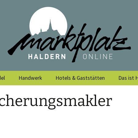
rein Haldern e.
el
Handwerk
Hotels & Gaststätten
Das ist 
Vereine
icherungs­makler
Archiv